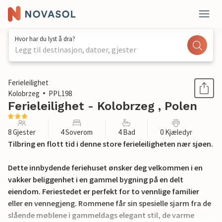
Hvor har du lyst å dra?
Legg til destinasjon, datoer, gjester
1 / 24
Ferieleilighet
Kolobrzeg
PPL198
Ferieleilighet - Kolobrzeg , Polen
8 Gjester
4 Soverom
4 Bad
0 Kjæledyr
Tilbring en flott tid i denne store ferieleiligheten nær sjøen.
Dette innbydende feriehuset ønsker deg velkommen i en
vakker beliggenhet i en gammel bygning på en delt
eiendom. Feriestedet er perfekt for to vennlige familier
eller en vennegjeng. Rommene får sin spesielle sjarm fra de
slående møblene i gammeldags elegant stil, de varme