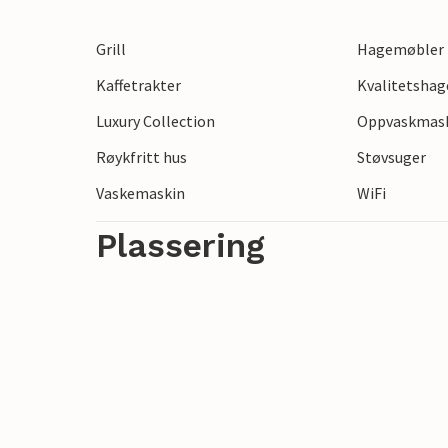
vindsurfing eller stand-up-padling, og utf
sykkel, med sine milde sanddyner, grønne
Grill
Hagemøbler
Kaffetrakter
Kvalitetsha
Luxury Collection
Oppvaskmas
Røykfritt hus
Støvsuger
Vaskemaskin
WiFi
Plassering