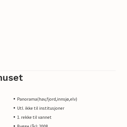
huset
Panorama(hav,fjord,innsjø,elv)
Utl. ikke til institusjoner
1. rekke til vannet
Bygge (år): 2008