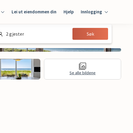
Lei ut eiendommen din
Hjelp
Innlogging
Innlogging
2 gjester
Søk
Gjest
Huseier
Se alle bildene