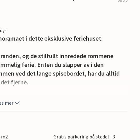
out of 5
edyr
noramaet i dette eksklusive feriehuset.
tranden, og de stilfullt innredede rommene
mmelig ferie. Enten du slapper av i den
mmen ved det lange spisebordet, har du alltid
 det fjerne.
ideelle stedet for kalde drinker på varme
es mer
 en koselig grillkveld med hele familien.
friske deg når du vil, og nyte fantastiske
ngen til å prøve vannsport som kajakkpadling,
5 m2
Gratis parkering på stedet : 3