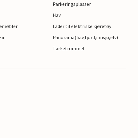
orsk den idylliske naturen rundt til fots eller på
Parkeringsplasser
 skoger og unike fuglereservater.
Hav
gemøbler
Lader til elektriske kjøretøy
kin
Panorama(hav,fjord,innsjø,elv)
Tørketrommel