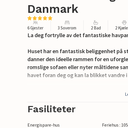
Danmark
6 Gjester
3 Soverom
2 Bad
2 Kjæl
La deg fortrylle av det fantastiske havpa
Huset har en fantastisk beliggenhet på s
danner den ideelle rammen for en uforgle
romslige sofaen eller nyter måltidene sa
havet foran deg og kan la blikket vandre i
Lytt til bølgeskvulpene på terrassen, det 
L
sommerdager, soling med en god bok eller
Fasiliteter
Takket være nærheten til sjøen kan du for
spaserturer langs kysten. Benytt anledni
Energispare-hus
Feriehus : 10