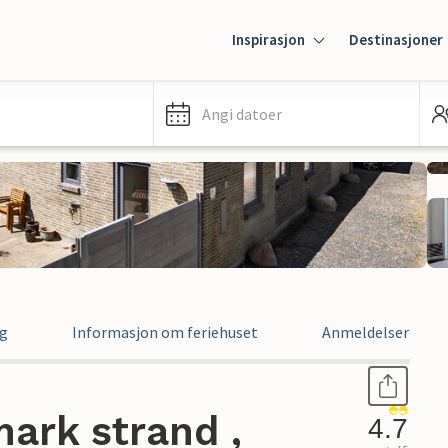
Inspirasjon
Destinasjoner
Angi datoer
ng
Informasjon om feriehuset
Anmeldelser
ark strand ,
4.7