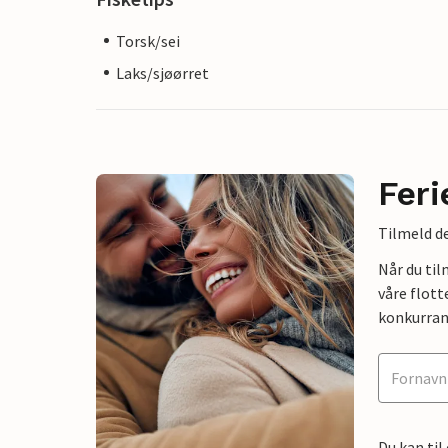
Torsk/sei
Laks/sjøørret
Feri
Tilmeld de
Når du ti
våre flott
konkurran
Du kan til