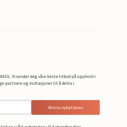
OL. Vi sender deg våre beste tilbud på opphold i
e partnere og invitasjoner til å delta i
Motta nyhetsbrev
linken i vårt nyhetsbrev. Vi behandler dine