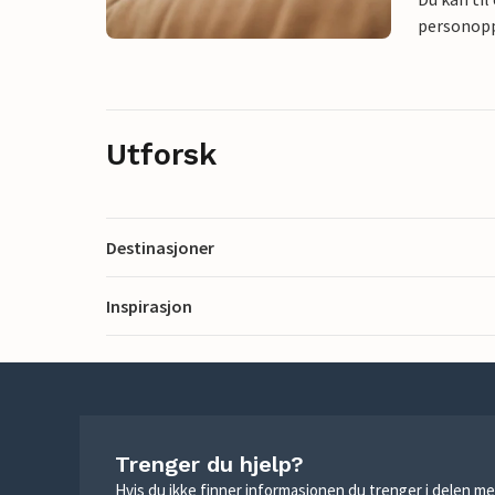
personoppl
Utforsk
Destinasjoner
Inspirasjon
Trenger du hjelp?
Hvis du ikke finner informasjonen du trenger i delen me