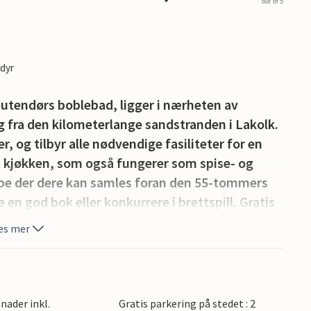
out of 5
edyr
 utendørs boblebad, ligger i nærheten av
 fra den kilometerlange sandstranden i Lakolk.
er, og tilbyr alle nødvendige fasiliteter for en
nt kjøkken, som også fungerer som spise- og
pe der dere kan samles foran den 55-tommers
 en god bok eller konkurrere i brettspill. Gratis
es mer
ledningsrom i første etasje, som begge har
eplass, ideelt for familier eller grupper som
ter.
ikelig med underholdningsmuligheter inne,
nader inkl.
Gratis parkering på stedet : 2