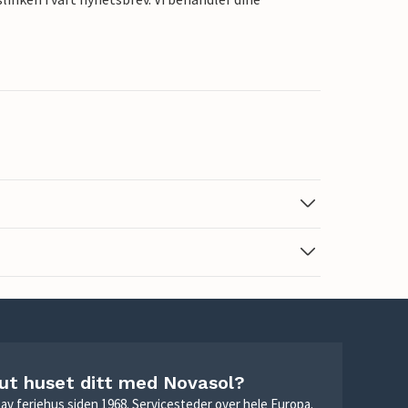
 ut huset ditt med Novasol?
ie av feriehus siden 1968. Servicesteder over hele Europa.