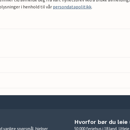
ysninger i henhold til vår
persondatapolitikk
.
Hvorfor bør du leie
d vanlige spørsmål, hjelper
50 000 feriehus i 18 land. Utle