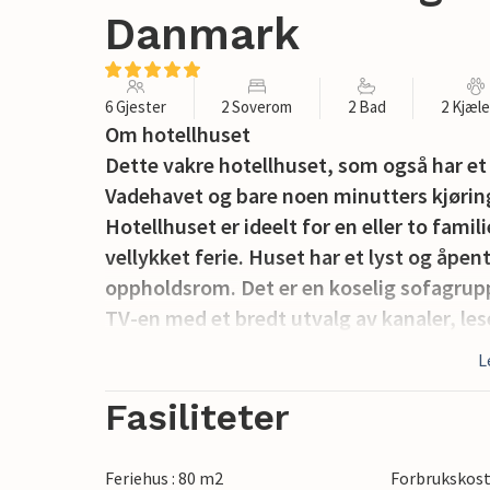
Danmark
6 Gjester
2 Soverom
2 Bad
2 Kjæl
Om hotellhuset
Dette vakre hotellhuset, som også har et
Vadehavet og bare noen minutters kjøring
Hotellhuset er ideelt for en eller to famili
vellykket ferie. Huset har et lyst og åpe
oppholdsrom. Det er en koselig sofagrup
TV-en med et bredt utvalg av kanaler, lese
og raskt internett er også tilgjengelig.
L
Huset har to soverom og to separate omk
direkte tilgang til en hems med ekstra sov
Fasiliteter
ønsker privatliv og fleksible sovemulighe
For de mer konkurranseinnstilte er det r
Feriehus : 80 m2
Forbrukskost