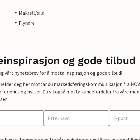
Makrell/sild
Flyndre
einspirasjon og gode tilbud
g vårt nyhetsbrev for å motta inspirasjon og gode tilbud!
lmelder deg her mottar du markedsføringskommunikasjon fra NOVAS
e feriehus og hytter. Du vil også motta kundefordeler fra våre mang
ser.
 enhver tid avmelde deg fra vårt nyhetsbrev ved å bruke avmeldings