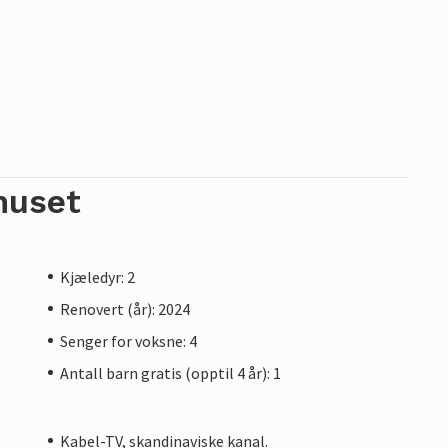
ere bord og benker, perfekt for en piknik eller
ralt møtepunkt for alle gjester. Her finner du
nspirasjon til aktiviteter og utflukter i
til en pris på 195 DKK per person.
huset
dkle er inkludert i leien.
Kjæledyr: 2
Renovert (år): 2024
Senger for voksne: 4
Antall barn gratis (opptil 4 år): 1
Kabel-TV, skandinaviske kanal.