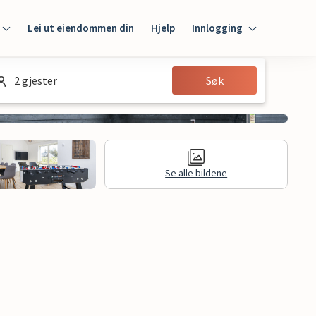
Lei ut eiendommen din
Hjelp
Innlogging
Innlogging
2 gjester
Søk
Gjest
Huseier
Se alle bildene