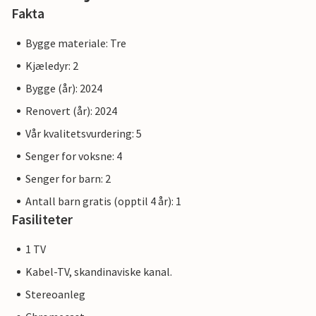
Resepsjonsbygningen fungerer som et sentralt møtepunkt
Fakta
for alle gjester. Her finner du ikke bare hjelp og
informasjon, men også inspirasjon til aktiviteter og
Bygge materiale: Tre
utflukter i området. Vi tilbyr en kontinental frokost til en
Kjæledyr: 2
pris på 195 DKK per person.
Bygge (år): 2024
Merk: Sengetøy, 1 håndkle og 1 kjøkkenhåndkle er inkludert
Renovert (år): 2024
i leien.
Vår kvalitetsvurdering: 5
Senger for voksne: 4
Senger for barn: 2
Antall barn gratis (opptil 4 år): 1
Fasiliteter
1 TV
Kabel-TV, skandinaviske kanal.
Stereoanleg