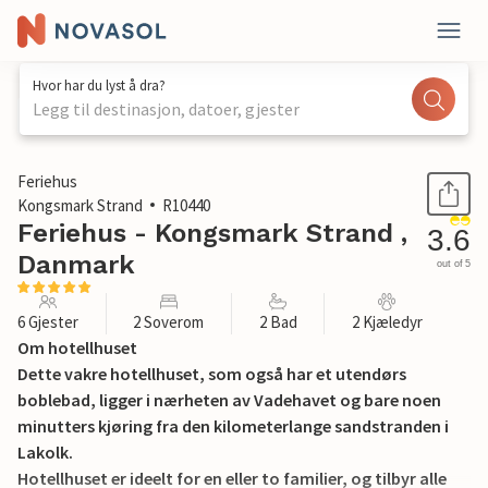
Hvor har du lyst å dra?
Legg til destinasjon, datoer, gjester
1 / 30
Feriehus
Kongsmark Strand
R10440
Feriehus - Kongsmark Strand ,
3.6
Danmark
out of 5
6 Gjester
2 Soverom
2 Bad
2 Kjæledyr
Om hotellhuset
Dette vakre hotellhuset, som også har et utendørs
boblebad, ligger i nærheten av Vadehavet og bare noen
minutters kjøring fra den kilometerlange sandstranden i
Lakolk.
Hotellhuset er ideelt for en eller to familier, og tilbyr alle