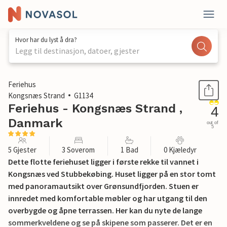
Hvor har du lyst å dra?
Legg til destinasjon, datoer, gjester
1 / 19
Feriehus
Kongsnæs Strand
G1134
Feriehus - Kongsnæs Strand ,
4
Danmark
out of
5
5 Gjester
3 Soverom
1 Bad
0 Kjæledyr
Dette flotte feriehuset ligger i første rekke til vannet i
Kongsnæs ved Stubbekøbing. Huset ligger på en stor tomt
med panoramautsikt over Grønsundfjorden. Stuen er
innredet med komfortable møbler og har utgang til den
overbygde og åpne terrassen. Her kan du nyte de lange
sommerkveldene og se på skipene som passerer. Det er en