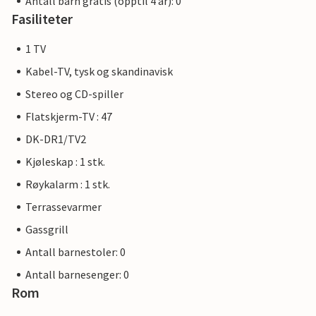
Antall barn gratis (opptil 4 år): 0
Fasiliteter
1 TV
Kabel-TV, tysk og skandinavisk
Stereo og CD-spiller
Flatskjerm-TV : 47
DK-DR1/TV2
Kjøleskap : 1 stk.
Røykalarm : 1 stk.
Terrassevarmer
Gassgrill
Antall barnestoler: 0
Antall barnesenger: 0
Rom