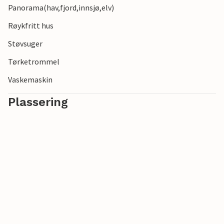
Panorama(hav,fjord,innsjø,elv)
Røykfritt hus
Støvsuger
Tørketrommel
Vaskemaskin
Plassering