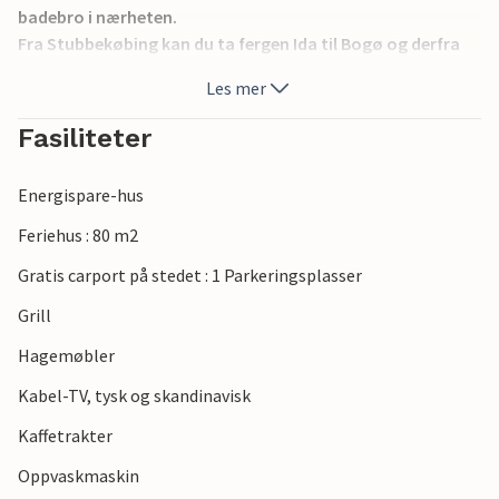
badebro i nærheten.
Fra Stubbekøbing kan du ta fergen Ida til Bogø og derfra
videre til Møn. Innkjøpsmuligheter og en restaurant er i
Les mer
nærheten.
Et veldig fint hus hvor du kan nyte naturen i fred. Hvis du er
Fasiliteter
sportsfisker, bor du nær de gode fiskeplassene.
Energispare-hus
Feriehus : 80 m2
Gratis carport på stedet : 1 Parkeringsplasser
Grill
Hagemøbler
Kabel-TV, tysk og skandinavisk
Kaffetrakter
Oppvaskmaskin