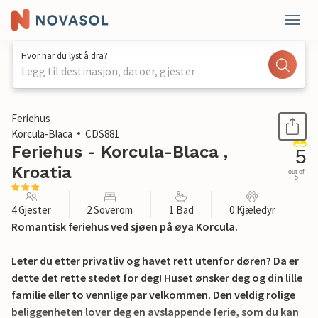
Hvor har du lyst å dra?
Legg til destinasjon, datoer, gjester
1 / 31
Feriehus
Korcula-Blaca
CDS881
Feriehus - Korcula-Blaca ,
5
Kroatia
out of
5
4 Gjester
2 Soverom
1 Bad
0 Kjæledyr
Romantisk feriehus ved sjøen på øya Korcula.
Leter du etter privatliv og havet rett utenfor døren? Da er
dette det rette stedet for deg! Huset ønsker deg og din lille
familie eller to vennlige par velkommen. Den veldig rolige
beliggenheten lover deg en avslappende ferie, som du kan