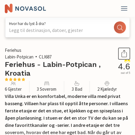
Hvor har du lyst å dra?
Legg til destinasjon, datoer, gjester
1 / 55
Feriehus
Labin-Potpican
CLI687
Feriehus - Labin-Potpican ,
4.6
Kroatia
out of 5
6 Gjester
3 Soverom
3 Bad
2 Kjæledyr
Villa Unka er en komfortabel, moderne villa med privat
basseng. Villaen har plass til opptil åtte personer. I villaens
første etasje er det en stue, et kjøkken og en spiseplass i
åpen planløsning. I stuen er det en stor TV der du kan se på
dine favorittkanaler og -serier. I andre etasje er det tre
soverom, hvorav det ene har eget bad. Når du går ut av