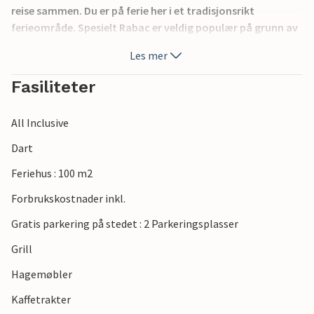
reise sammen. Du er på ferie her i et tradisjonsrikt
ferieområde. Spesielt Rabac er veldig populær på grunn av
sine strålende hvite strender og krystallklart hav. Det lille,
Les mer
middelalderske Labin lar deg også oppleve mye historie og
interessant arkitektur, det er et sted med en betydelig
Fasiliteter
kulturarv.
All Inclusive
Dart
Feriehus : 100 m2
Forbrukskostnader inkl.
Gratis parkering på stedet : 2 Parkeringsplasser
Grill
Hagemøbler
Kaffetrakter