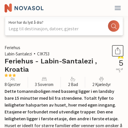
Hvor har du lyst å dra?
Legg til destinasjon, datoer, gjester
1 / 39
Feriehus
Labin-Santalezi
CIK753
Feriehus - Labin-Santalezi ,
5
Kroatia
out of
5
8 Gjester
3 Soverom
2 Bad
2 Kjæledyr
Dette tomannsboligen med basseng ligger i en landsby
bare 15 minutter med bil fra strendene. Totalt fyller to
leiligheter halvparten av huset, hver med egen inngang.
Etasjene er forbundet med utvendige trapper. Den ene
leiligheten ligger i første etasje, den andre i første etasje.
Huset er ideelt for større familier eller venner som ønsker å