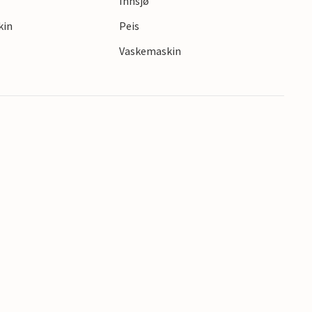
Innsjø
r som fiske og fotturer, samt tid med familie og
kin
Peis
Vaskemaskin