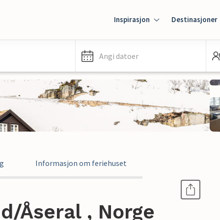
Inspirasjon
Destinasjoner
Angi datoer
ng
Informasjon om feriehuset
nd/Åseral , Norge