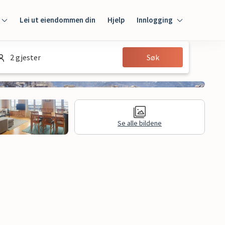
Lei ut eiendommen din
Hjelp
Innlogging
Innlogging
2 gjester
Søk
Gjest
Huseier
Se alle bildene