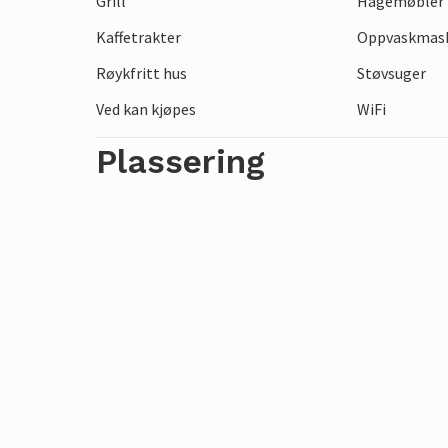
Grill
Hagemøbler
Gled deg til en ferie med naturopplevelse
Kaffetrakter
Oppvaskmas
venner.
Røykfritt hus
Støvsuger
Ved kan kjøpes
WiFi
Plassering