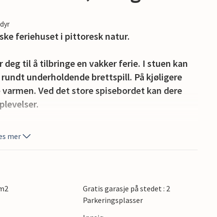
edyr
ke feriehuset i pittoresk natur.
 deg til å tilbringe en vakker ferie. I stuen kan
rundt underholdende brettspill. På kjøligere
e varmen. Ved det store spisebordet kan dere
plevelser.
g nyte måltidene ute. Fra terrassen har du en
es mer
ivelsene.
Her kan du gå på flotte fjellturer og prøve å
ig ørret på kroken? På varmere dager kan du ta en
 m2
Gratis garasje på stedet : 2
Parkeringsplasser