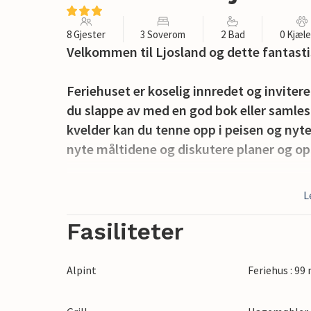
8 Gjester
3 Soverom
2 Bad
0 Kjæl
Velkommen til Ljosland og dette fantastis
Feriehuset er koselig innredet og inviterer
du slappe av med en god bok eller samles 
kvelder kan du tenne opp i peisen og nyt
nyte måltidene og diskutere planer og op
På fine dager kan du åpne terrassedøren o
L
fantastisk utsikt over de fantastiske omg
Fasiliteter
Området er kjent for sitt vakre landskap. 
fiske flere steder. Kanskje får du en deil
Alpint
Feriehus : 99
forfriskende svømmetur i nærheten.