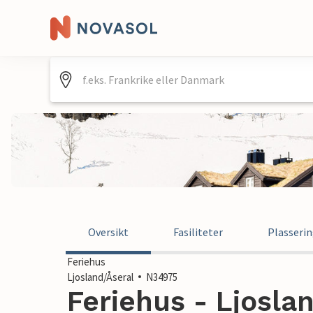
Oversikt
Fasiliteter
Plasseri
Feriehus
Ljosland/Åseral
N34975
Feriehus - Ljosla