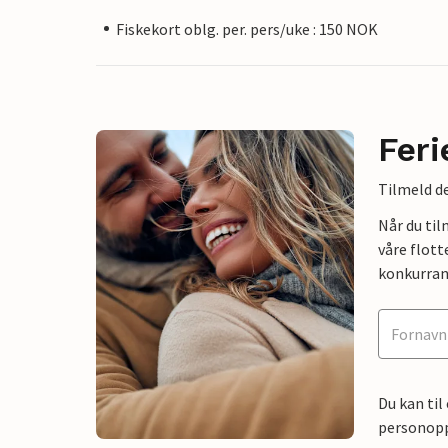
Fiskekort oblg. per. pers/uke : 150 NOK
Feri
Tilmeld de
Når du ti
våre flott
konkurran
Du kan til
personoppl