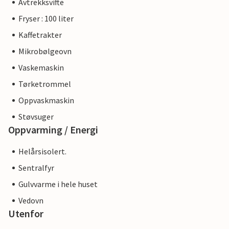
Avtrekksvifte
Fryser : 100 liter
Kaffetrakter
Mikrobølgeovn
Vaskemaskin
Tørketrommel
Oppvaskmaskin
Støvsuger
Oppvarming / Energi
Helårsisolert.
Sentralfyr
Gulvvarme i hele huset
Vedovn
Utenfor