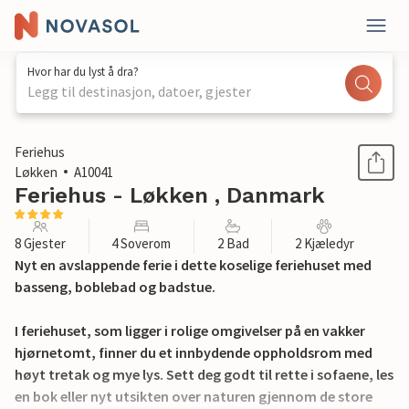
Hvor har du lyst å dra?
Legg til destinasjon, datoer, gjester
1 / 21
Feriehus
Løkken
A10041
Feriehus - Løkken , Danmark
8 Gjester
4 Soverom
2 Bad
2 Kjæledyr
Nyt en avslappende ferie i dette koselige feriehuset med
basseng, boblebad og badstue.
I feriehuset, som ligger i rolige omgivelser på en vakker
hjørnetomt, finner du et innbydende oppholdsrom med
høyt tretak og mye lys. Sett deg godt til rette i sofaene, les
en bok eller nyt utsikten over naturen gjennom de store