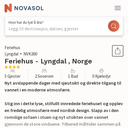
Hvor har du lyst å dra?
Legg til destinasjon, datoer, gjester
1 / 20
Feriehus
Lyngdal
NVK260
Feriehus - Lyngdal , Norge
5 Gjester
2 Soverom
1 Bad
0 Kjæledyr
Nyt avslappende dager med sjøutsikt og direkte tilgang til
vannet i en moderne atmosfære.
Stig inn i dette lyse, stilfullt innredede feriehuset og opplev
en fredelig atmosfære med nordisk design. Slapp av i den
romslige sofaen i stuen og nyt utsikten over vannet
gjennom de store vinduene. Tilbered måltider sammen på