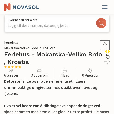
Hvor har du lyst å dra?
Legg til destinasjon, datoer, gjester
1 / 47
Feriehus
Makarska-Veliko Brdo
CSC292
Feriehus - Makarska-Veliko Brdo
5
, Kroatia
out of
5
6 Gjester
3 Soverom
4 Bad
0 Kjæledyr
Dette romslige og moderne feriehuset ligger i
drømmeaktige omgivelser med utsikt over havet og
fjellene.
Hva er vel bedre enn å tilbringe avslappende dager ved
sjøen sammen med dem du er glad i? Dette praktfulle huset