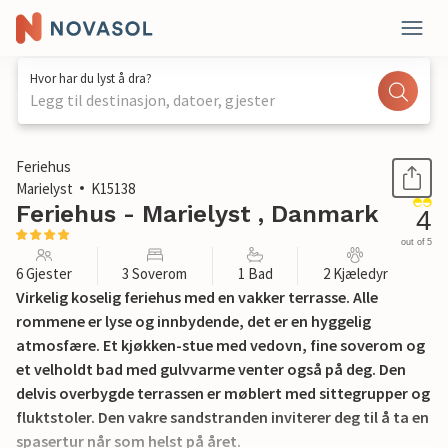
Hvor har du lyst å dra?
Legg til destinasjon, datoer, gjester
1 / 13
Feriehus
Marielyst
K15138
Feriehus - Marielyst , Danmark
4
out of 5
6 Gjester
3 Soverom
1 Bad
2 Kjæledyr
Virkelig koselig feriehus med en vakker terrasse. Alle
rommene er lyse og innbydende, det er en hyggelig
atmosfære. Et kjøkken-stue med vedovn, fine soverom og
et velholdt bad med gulvvarme venter også på deg. Den
delvis overbygde terrassen er møblert med sittegrupper og
fluktstoler. Den vakre sandstranden inviterer deg til å ta en
spasertur når som helst på året.