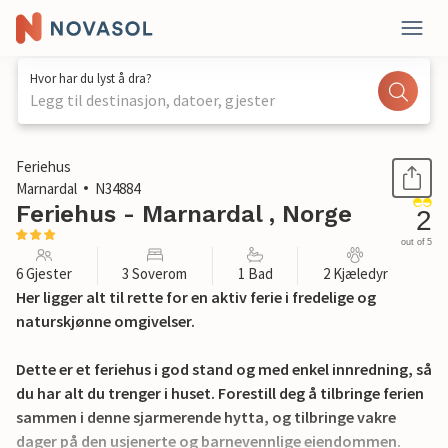
Hvor har du lyst å dra?
Legg til destinasjon, datoer, gjester
1 / 21
Feriehus
Marnardal
N34884
Feriehus - Marnardal , Norge
2
out of 5
6 Gjester
3 Soverom
1 Bad
2 Kjæledyr
Her ligger alt til rette for en aktiv ferie i fredelige og
naturskjønne omgivelser.
Dette er et feriehus i god stand og med enkel innredning, så
du har alt du trenger i huset. Forestill deg å tilbringe ferien
sammen i denne sjarmerende hytta, og tilbringe vakre
dager på den usjenerte og barnevennlige eiendommen.