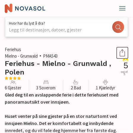
Hvor har du lyst å dra?
Legg til destinasjon, datoer, gjester
1 / 17
Feriehus
Mielno - Grunwald
PMA543
Feriehus - Mielno - Grunwald ,
5
Polen
out of
5
6 Gjester
3 Soverom
2 Bad
1 Kjæledyr
Gled deg til en avslappende ferie i dette feriehuset med
panoramautsikt over innsjøen.
Huset venter på sine gjester på en stor naturtomt ved
innsjøen Mielno. Det er komfortabelt og innbydende
innredet, og du vil føle deg hjemme her fra første dag.