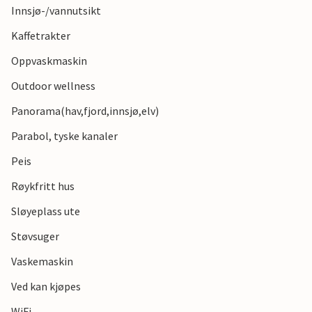
Innsjø-/vannutsikt
Kaffetrakter
Oppvaskmaskin
Outdoor wellness
Panorama(hav,fjord,innsjø,elv)
Parabol, tyske kanaler
Peis
Røykfritt hus
Sløyeplass ute
Støvsuger
Vaskemaskin
Ved kan kjøpes
WiFi