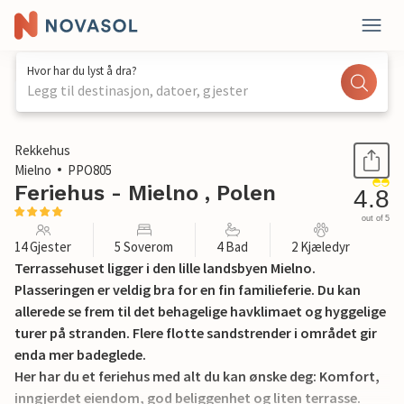
Hvor har du lyst å dra?
Legg til destinasjon, datoer, gjester
1 / 30
Rekkehus
Mielno
PPO805
Feriehus - Mielno , Polen
4.8
out of 5
14 Gjester
5 Soverom
4 Bad
2 Kjæledyr
Terrassehuset ligger i den lille landsbyen Mielno.
Plasseringen er veldig bra for en fin familieferie. Du kan
allerede se frem til det behagelige havklimaet og hyggelige
turer på stranden. Flere flotte sandstrender i området gir
enda mer badeglede.
Her har du et feriehus med alt du kan ønske deg: Komfort,
inngjerdet eiendom, god beliggenhet og liten terrasse.