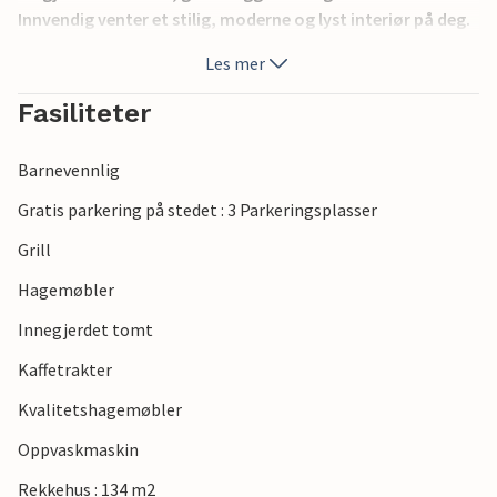
Innvendig venter et stilig, moderne og lyst interiør på deg.
Nabohuset har nummer PPO416. Gjestene har sin egen
Les mer
hage samt en felles tomt med lekeplass for barna og
grillplass. Ideell innkvartering for familier og venner.
Fasiliteter
Barnevennlig
Gratis parkering på stedet : 3 Parkeringsplasser
Grill
Hagemøbler
Innegjerdet tomt
Kaffetrakter
Kvalitetshagemøbler
Oppvaskmaskin
Rekkehus : 134 m2