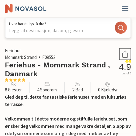
Hvor har du lyst å dra?
Legg til destinasjon, datoer, gjester
1 / 26
Feriehus
Mommark Strand
F09552
Feriehus - Mommark Strand ,
4.9
Danmark
out of 5
8 Gjester
4 Soverom
2 Bad
0 Kjæledyr
Gled deg til dette fantastiske feriehuset med en luksuriøs
terrasse.
Velkommen til dette moderne og stilfulle feriehuset, som
ønsker deg velkommen med mange vakre detaljer. Slapp av
i de lyse rommene som omgir deg med møbler av høy