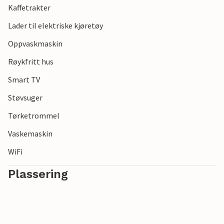
Kaffetrakter
byen Nordborg, med sin idylliske innsjø og det interessante
Nordborg slott.
Lader til elektriske kjøretøy
Oppvaskmaskin
Røykfritt hus
Smart TV
Støvsuger
Tørketrommel
Vaskemaskin
WiFi
Plassering