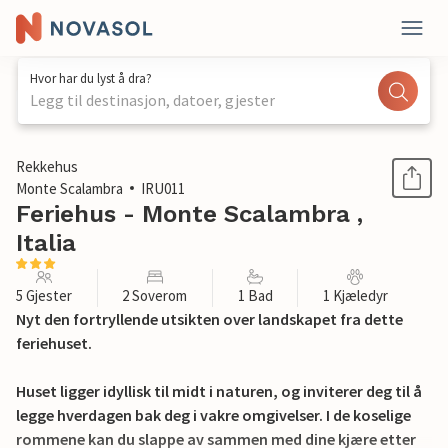
Hvor har du lyst å dra?
Legg til destinasjon, datoer, gjester
1 / 21
Rekkehus
Monte Scalambra
IRU011
Feriehus - Monte Scalambra ,
Italia
5 Gjester
2 Soverom
1 Bad
1 Kjæledyr
Nyt den fortryllende utsikten over landskapet fra dette
feriehuset.
Huset ligger idyllisk til midt i naturen, og inviterer deg til å
legge hverdagen bak deg i vakre omgivelser. I de koselige
rommene kan du slappe av sammen med dine kjære etter