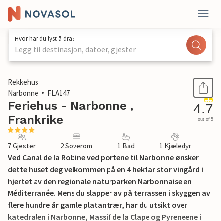
Hvor har du lyst å dra?
Legg til destinasjon, datoer, gjester
1 / 28
Rekkehus
Narbonne
FLA147
Feriehus - Narbonne ,
4.7
Frankrike
out of 5
7 Gjester
2 Soverom
1 Bad
1 Kjæledyr
Ved Canal de la Robine ved portene til Narbonne ønsker
dette huset deg velkommen på en 4 hektar stor vingård i
hjertet av den regionale naturparken Narbonnaise en
Méditerranée. Mens du slapper av på terrassen i skyggen av
flere hundre år gamle platantrær, har du utsikt over
katedralen i Narbonne, Massif de la Clape og Pyreneene i