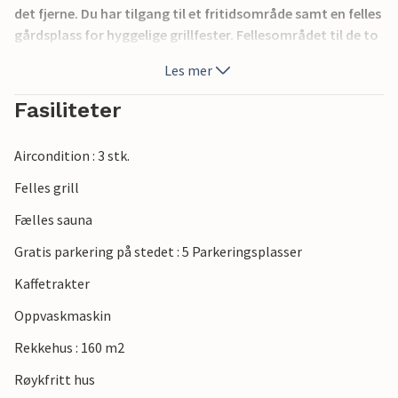
det fjerne. Du har tilgang til et fritidsområde samt en felles
gårdsplass for hyggelige grillfester. Fellesområdet til de to
overnattingsstedene har også et boblebad og en badstue.
Les mer
Klosteret Sainte-Marie de Fontfroide og strendene i
Gruissan venter på deg.
Fasiliteter
Aircondition : 3 stk.
Felles grill
Fælles sauna
Gratis parkering på stedet : 5 Parkeringsplasser
Kaffetrakter
Oppvaskmaskin
Rekkehus : 160 m2
Røykfritt hus