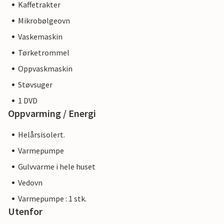
Kaffetrakter
Mikrobølgeovn
Vaskemaskin
Tørketrommel
Oppvaskmaskin
Støvsuger
1 DVD
Oppvarming / Energi
Helårsisolert.
Varmepumpe
Gulvvarme i hele huset
Vedovn
Varmepumpe : 1 stk.
Utenfor