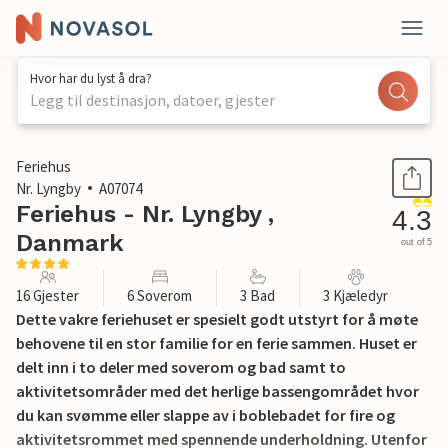
Hvor har du lyst å dra?
Legg til destinasjon, datoer, gjester
1 / 27
Feriehus
Nr. Lyngby
A07074
Feriehus - Nr. Lyngby ,
4.3
Danmark
out of 5
16 Gjester
6 Soverom
3 Bad
3 Kjæledyr
Dette vakre feriehuset er spesielt godt utstyrt for å møte
behovene til en stor familie for en ferie sammen. Huset er
delt inn i to deler med soverom og bad samt to
aktivitetsområder med det herlige bassengområdet hvor
du kan svømme eller slappe av i boblebadet for fire og
aktivitetsrommet med spennende underholdning. Utenfor