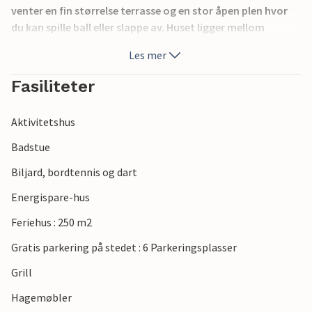
venter en fin størrelse terrasse og en stor åpen plen hvor
du kan spille ball eller slappe av. Huset ligger mellom
kystbyene Løkken og Lønstrup, så du kan alltid gjøre noen
Les mer
gode innkjøp eller unne deg et deilig måltid på en av de
mange restaurantene.
Fasiliteter
Aktivitetshus
Badstue
Biljard, bordtennis og dart
Energispare-hus
Feriehus : 250 m2
Gratis parkering på stedet : 6 Parkeringsplasser
Grill
Hagemøbler