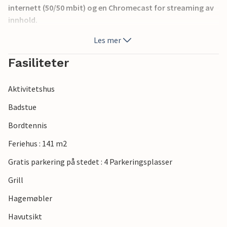
internett (50/50 mbit) og en Chromecast for streaming av
innhold.
Du bor en kort kjøretur fra Ebeltoft og en enkel spasertur
Les mer
fra Øer Maritime Ferieby og stranden.
Fasiliteter
Aktivitetshus
Badstue
Bordtennis
Feriehus : 141 m2
Gratis parkering på stedet : 4 Parkeringsplasser
Grill
Hagemøbler
Havutsikt