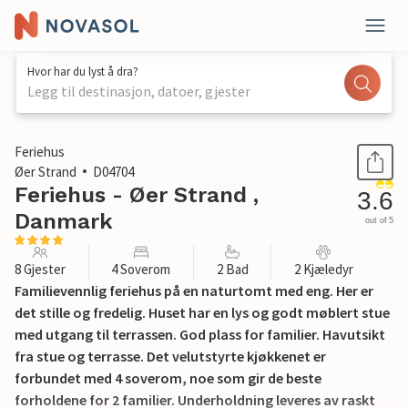
Hvor har du lyst å dra?
Legg til destinasjon, datoer, gjester
1 / 43
Feriehus
Øer Strand
D04704
Feriehus - Øer Strand ,
3.6
Danmark
out of 5
8 Gjester
4 Soverom
2 Bad
2 Kjæledyr
Familievennlig feriehus på en naturtomt med eng. Her er
det stille og fredelig. Huset har en lys og godt møblert stue
med utgang til terrassen. God plass for familier. Havutsikt
fra stue og terrasse. Det velutstyrte kjøkkenet er
forbundet med 4 soverom, noe som gir de beste
forholdene for 2 familier. Underholdning leveres av raskt