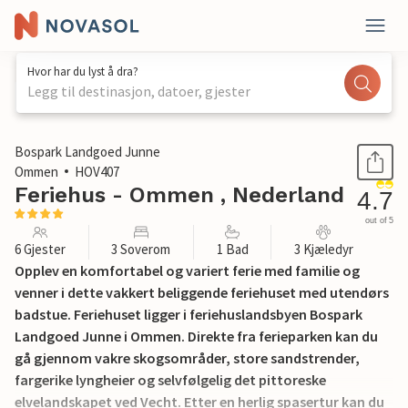
Hvor har du lyst å dra?
Legg til destinasjon, datoer, gjester
1 / 43
Bospark Landgoed Junne
Ommen
HOV407
Feriehus - Ommen , Nederland
4.7
out of 5
6 Gjester
3 Soverom
1 Bad
3 Kjæledyr
Opplev en komfortabel og variert ferie med familie og
venner i dette vakkert beliggende feriehuset med utendørs
badstue. Feriehuset ligger i feriehuslandsbyen Bospark
Landgoed Junne i Ommen. Direkte fra ferieparken kan du
gå gjennom vakre skogsområder, store sandstrender,
fargerike lyngheier og selvfølgelig det pittoreske
elvelandskapet ved Vecht. Etter en herlig spasertur kan du