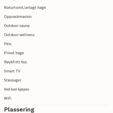
tur med hunden din direkte fra parken gjennom vakre
skogsområder, store sanddriver, fargerike lyngmarker og
Naturtomt/anlagt hage
selvfølgelig det pittoreske elvelandskapet langs Vecht.
Oppvaskmaskin
Outdoor sauna
Outdoor wellness
Peis
Privat hage
Røykfritt hus
Smart TV
Støvsuger
Ved kan kjøpes
WiFi
Plassering