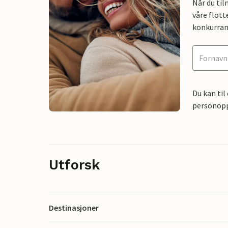
Når du ti
våre flott
konkurran
Du kan til
personoppl
Utforsk
Destinasjoner