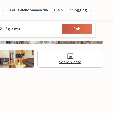
Lei ut eiendommen din
Hjelp
Innlogging
Innlogging
2 gjester
Søk
Gjest
Huseier
Se alle bildene