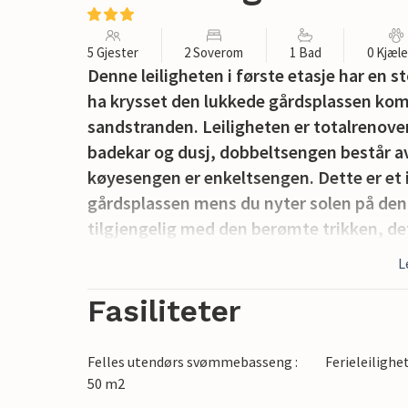
5 Gjester
2 Soverom
1 Bad
0 Kjæl
Denne leiligheten i første etasje har en s
ha krysset den lukkede gårdsplassen kom
sandstranden. Leiligheten er totalrenove
badekar og dusj, dobbeltsengen består a
køyesengen er enkeltsengen. Dette er et i
gårdsplassen mens du nyter solen på den 
tilgjengelig med den berømte trikken, de
deg på 15 minutter til underholdningsdis
L
de berømte fiskebodene, havnen med det
Verdensarvbyen Brugge ligger bare 20 km
Fasiliteter
besøke det verdensberømte Begijnhof, St
bryggeriet. Nyt en terrassekafé ved kanal
Felles utendørs svømmebasseng :
Ferieleilighe
på en av de 150 restaurantene. For familie
50 m2
Plopsaland de Panne og Sealife Blankenbe