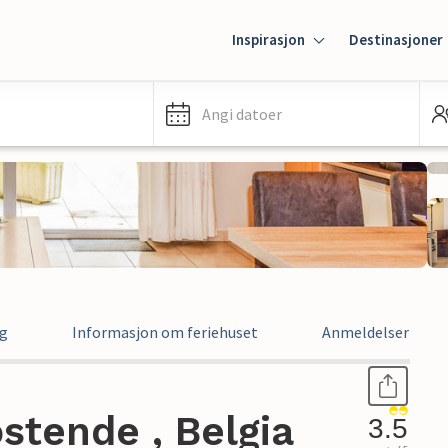
Inspirasjon
Destinasjoner
Angi datoer
ng
Informasjon om feriehuset
Anmeldelser
ostende , Belgia
3.5