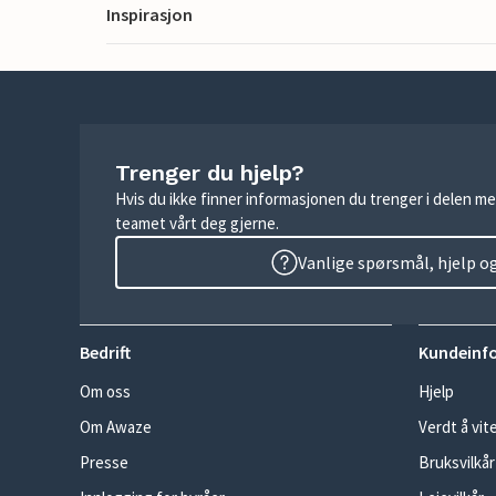
Inspirasjon
Trenger du hjelp?
Hvis du ikke finner informasjonen du trenger i delen me
teamet vårt deg gjerne.
Vanlige spørsmål, hjelp o
Bedrift
Kundeinf
Om oss
Hjelp
Om Awaze
Verdt å vit
Presse
Bruksvilkår