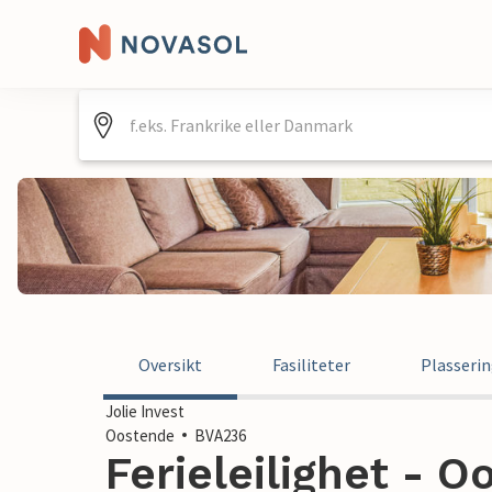
Oversikt
Fasiliteter
Plasseri
Jolie Invest
Oostende
BVA236
Ferieleilighet - O