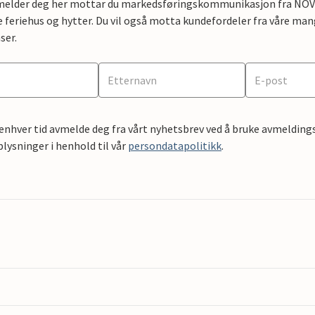
lmelder deg her mottar du markedsføringskommunikasjon fra NOVAS
e feriehus og hytter. Du vil også motta kundefordeler fra våre mang
ser.
 enhver tid avmelde deg fra vårt nyhetsbrev ved å bruke avmeldings
ysninger i henhold til vår
persondatapolitikk
.