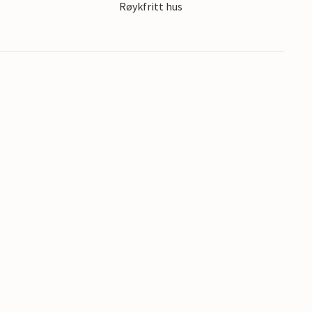
Røykfritt hus
er de vakre sanddynene i Bredene.