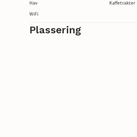
Hav
Kaffetrakter
en og ta en fin tur gjennom innlandet ell
WiFi
Plassering