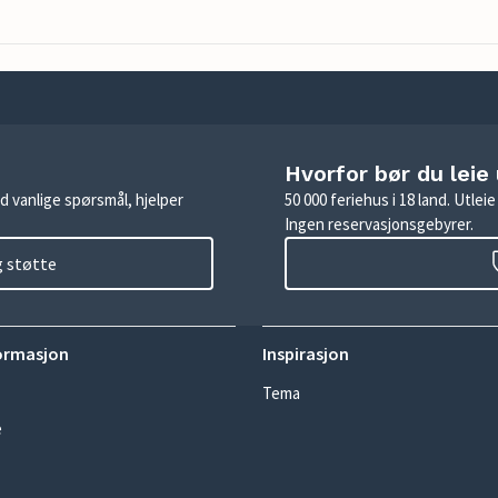
Hvorfor bør du leie
d vanlige spørsmål, hjelper
50 000 feriehus i 18 land. Utle
Ingen reservasjonsgebyrer.
g støtte
ormasjon
Inspirasjon
Tema
e