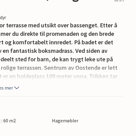
out of 5
edyr
tor terrasse med utsikt over bassenget. Etter å
mer du direkte til promenaden og den brede
rt og komfortabelt innredet. På badet er det
v en fantastisk boksmadrass. Ved siden av
deelt sted for barn, de kan trygt leke ute på
rolige terrassen. Sentrum av Oostende er lett
t er en holdeplass 100 meter unna. Trikken tar
triktet med mange restauranter og tavernaer,
es mer
 berømte seilskipet Mercator og togstasjonen.
 unna, her kan du spasere langs kanalene,
. Jans Hospital, Belfort og Halve Maan-
en eller markedet og prøv lokale spesialiteter
t : 60 m2
Hagemøbler
r er det en flott opplevelse å tilbringe en dag på
rge. Du kan også ta med sykkelen din eller leie