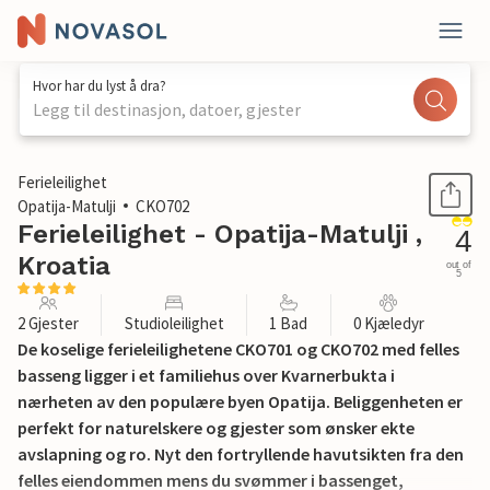
Hvor har du lyst å dra?
Legg til destinasjon, datoer, gjester
1 / 33
Ferieleilighet
Opatija-Matulji
CKO702
Ferieleilighet - Opatija-Matulji ,
4
Kroatia
out of
5
2 Gjester
Studioleilighet
1 Bad
0 Kjæledyr
De koselige ferieleilighetene CKO701 og CKO702 med felles
basseng ligger i et familiehus over Kvarnerbukta i
nærheten av den populære byen Opatija. Beliggenheten er
perfekt for naturelskere og gjester som ønsker ekte
avslapning og ro. Nyt den fortryllende havutsikten fra den
felles eiendommen mens du svømmer i bassenget,