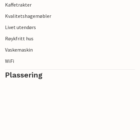
Kaffetrakter
begivenheter, som inkluderer mange konserter og
festivaler om sommeren. Fra Opatija kan du ta en dagstur
Kvalitetshagemøbler
til de nærliggende øyene.
Livet utendørs
Røykfritt hus
Vaskemaskin
WiFi
Plassering