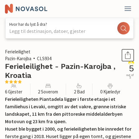
Hvor har du lyst å dra?
Legg til destinasjon, datoer, gjester
1 / 38
Ferieleilighet
Pazin-Karojba
CLS934
Ferieleilighet - Pazin-Karojba ,
5
Kroatia
out of
5
6 Gjester
2 Soverom
2 Bad
0 Kjæledyr
Ferieleiligheten Piantadela ligger i første etasje i et
familiehus i Levaki, omgitt av det vakre, grønne istriske
landskapet, 11 km fra den pittoreske middelalderbyen
Motovun og 23 km fra sjøen.
Huset ble bygget i 2000, og ferieleiligheten ble innredet for
første gang i 2018. Huset ligger på egen tomt, og gjestene