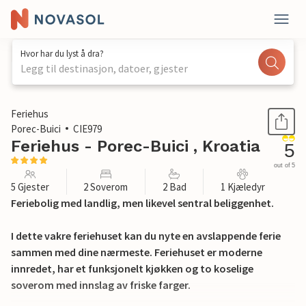
Hvor har du lyst å dra?
Legg til destinasjon, datoer, gjester
1 / 22
Feriehus
Porec-Buici
CIE979
Feriehus - Porec-Buici , Kroatia
5
out of 5
5 Gjester
2 Soverom
2 Bad
1 Kjæledyr
Feriebolig med landlig, men likevel sentral beliggenhet.
I dette vakre feriehuset kan du nyte en avslappende ferie
sammen med dine nærmeste. Feriehuset er moderne
innredet, har et funksjonelt kjøkken og to koselige
soverom med innslag av friske farger.