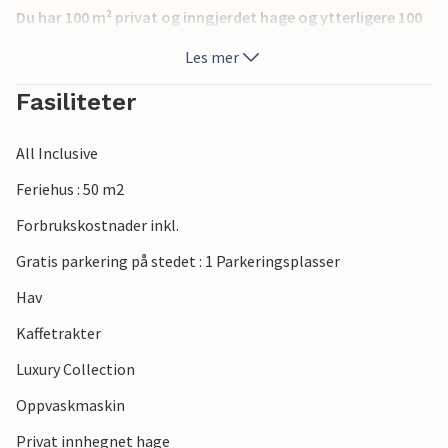
Du har 100 m² privat og inngjerdet hage og ytterligere 100
m² felles hage til din disposisjon. Du kan nyte timevis med
Les mer
moro i bassenget og bruke jollen, som eieren kan sjøsette
for deg etter avtale og mot en ekstra kostnad.
Fasiliteter
De første strendene og sentrum av Porec kan nås med bil
All Inclusive
på rundt ti minutter.
Sørg for å besøke et av de best bevarte monumentene i
Feriehus : 50 m2
Porec, Eufrasius-basilikaen, hvis berømte bygninger og
Forbrukskostnader inkl.
mosaikker vil begeistre deg. Prøv de utmerkede lokale
spesialitetene og de berømte istriske vinene på de mange
Gratis parkering på stedet : 1 Parkeringsplasser
restaurantene.
Hav
Eieren bor tidvis i den andre delen av huset.
Kaffetrakter
Luxury Collection
Oppvaskmaskin
Privat innhegnet hage