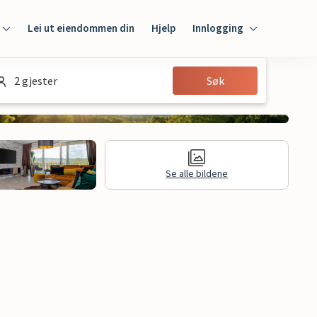
Lei ut eiendommen din
Hjelp
Innlogging
Innlogging
2 gjester
Søk
Gjest
Huseier
Se alle bildene