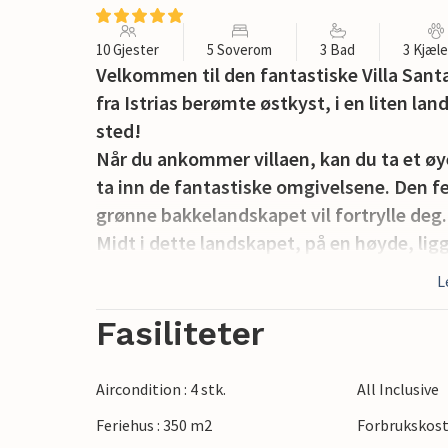
10 Gjester
5 Soverom
3 Bad
3 Kjæl
Velkommen til den fantastiske Villa Santa 
fra Istrias berømte østkyst, i en liten lan
sted!
Når du ankommer villaen, kan du ta et ø
ta inn de fantastiske omgivelsene. Den f
grønne bakkelandskapet vil fortrylle deg.
Midt i dette landskapet, på en høyde, lig
fantastiske 60 m2 store basseng på en sto
L
bassenget med utsikt over naturen - og la
du nyter den kroatiske solens varme strål
Fasiliteter
Du kan tilberede ferske lokale spesialitet
deretter nyte dem sammen med hele famil
Aircondition : 4 stk.
All Inclusive
personer - det ideelle stedet for mange
Feriehus : 350 m2
Forbrukskost
Men vennligst gå inn! Interiøret i den to