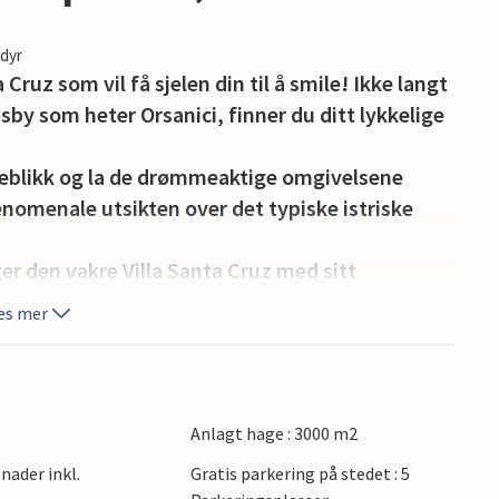
edyr
Cruz som vil få sjelen din til å smile! Ikke langt
dsby som heter Orsanici, finner du ditt lykkelige
yeblikk og la de drømmeaktige omgivelsene
enomenale utsikten over det typiske istriske
ger den vakre Villa Santa Cruz med sitt
r tomt. Nyt ferien her - i det forfriskende
es mer
 tankene vandre! Nippe til en kjølig drink mens
er på en av solsengene.
er på kullgrillen i den overbygde spisestuen, og
ien og venner ved spisebordet for opptil 10
Anlagt hage : 3000 m2
 herlige sommerkvelder sammen.
nader inkl.
Gratis parkering på stedet : 5
etasjes villaen er svært smakfullt og moderne