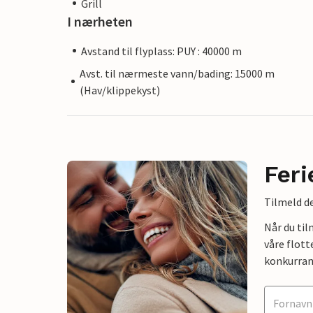
Grill
I nærheten
Avstand til flyplass: PUY : 40000 m
Avst. til nærmeste vann/bading: 15000 m
(Hav/klippekyst)
Feri
Tilmeld de
Når du ti
våre flott
konkurran