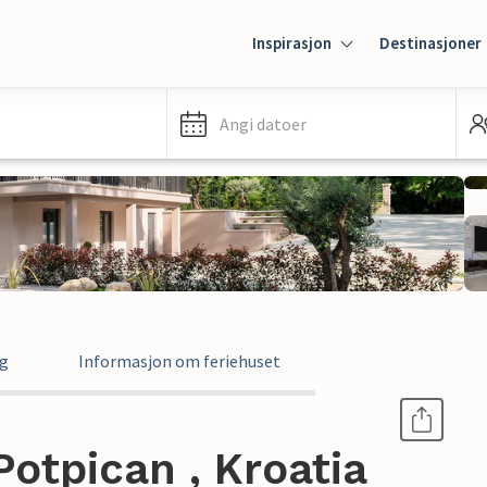
Inspirasjon
Destinasjoner
Angi datoer
ng
Informasjon om feriehuset
Potpican , Kroatia