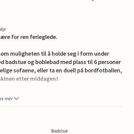
edyr
ære for ren ferieglede.
 som muligheten til å holde seg i form under
d badstue og boblebad med plass til 6 personer
lige sofaene, eller ta en duell på bordfotballen,
skinen etter middagen!
 annet høydepunkt i feriehuset, og den
es mer
tilbringe mye tid utendørs. En bekk renner
iehuset er omgitt av naturparken Papuk, du
Badstue