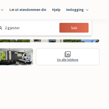
Lei ut eiendommen din
Hjelp
Innlogging
Innlogging
2 gjester
Søk
Gjest
Huseier
Se alle bildene