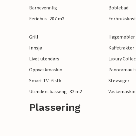
finner også mange sykkel- og turstier fo
Barnevennlig
Boblebad
Feriehus : 207 m2
Forbrukskost
Grill
Hagemøbler
Innsjø
Kaffetrakter
Livet utendørs
Luxury Colle
Oppvaskmaskin
Panoramauts
Smart TV : 6 stk.
Støvsuger
Utendørs basseng : 32 m2
Vaskemaskin
Plassering