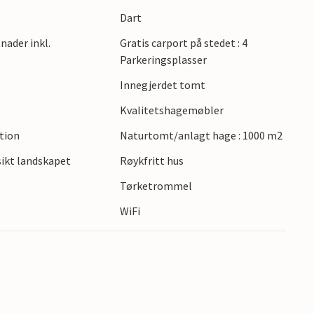
r å utforske området.
Dart
nader inkl.
Gratis carport på stedet : 4
Parkeringsplasser
Innegjerdet tomt
Kvalitetshagemøbler
ction
Naturtomt/anlagt hage : 1000 m2
ikt landskapet
Røykfritt hus
Tørketrommel
WiFi