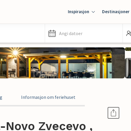
Inspirasjon
Destinasjoner
Angi datoer
ng
Informasjon om feriehuset
a-Novo Zvecevo ,