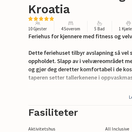
Kroatia
10 Gjester
4 Soverom
5 Bad
1 Kjæl
Feriehus for kjennere med fitness og velv
Dette feriehuset tilbyr avslapning så vel
oppholdet. Slapp av i velværeområdet me
og gjør deg deretter komfortabel i de kose
taperen setter tallerkenene i oppvaskma
Det oppvarmede utendørsbassenget er et
L
velholdte eiendommen inviterer deg til å 
under huset.
Fasiliteter
Oppdag de umiddelbare omgivelsene, fer
Aktivitetshus
All Inclusive