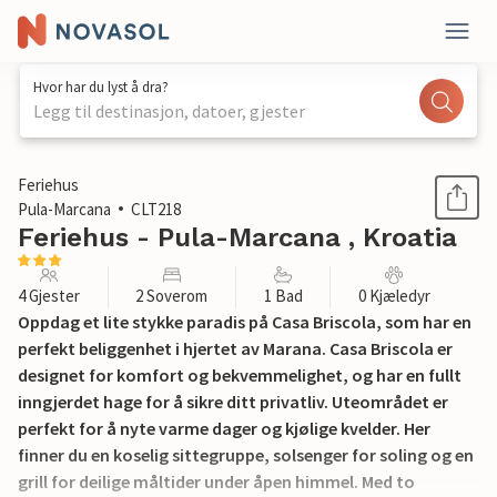
Hvor har du lyst å dra?
Legg til destinasjon, datoer, gjester
1 / 25
Feriehus
Pula-Marcana
CLT218
Feriehus - Pula-Marcana , Kroatia
4 Gjester
2 Soverom
1 Bad
0 Kjæledyr
Oppdag et lite stykke paradis på Casa Briscola, som har en
perfekt beliggenhet i hjertet av Marana. Casa Briscola er
designet for komfort og bekvemmelighet, og har en fullt
inngjerdet hage for å sikre ditt privatliv. Uteområdet er
perfekt for å nyte varme dager og kjølige kvelder. Her
finner du en koselig sittegruppe, solsenger for soling og en
grill for deilige måltider under åpen himmel. Med to