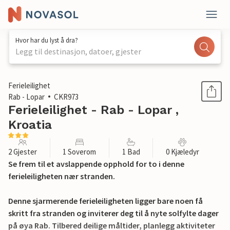
Hvor har du lyst å dra?
Legg til destinasjon, datoer, gjester
1 / 12
Ferieleilighet
Rab - Lopar
CKR973
Ferieleilighet - Rab - Lopar ,
Kroatia
2 Gjester
1 Soverom
1 Bad
0 Kjæledyr
Se frem til et avslappende opphold for to i denne
ferieleiligheten nær stranden.
Denne sjarmerende ferieleiligheten ligger bare noen få
skritt fra stranden og inviterer deg til å nyte solfylte dager
på øya Rab. Tilbered deilige måltider, planlegg aktiviteter