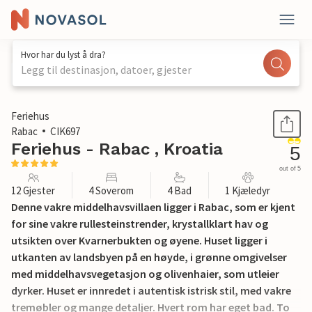
Hvor har du lyst å dra?
Legg til destinasjon, datoer, gjester
1 / 50
Feriehus
Rabac
CIK697
Feriehus - Rabac , Kroatia
5
out of 5
12 Gjester
4 Soverom
4 Bad
1 Kjæledyr
Denne vakre middelhavsvillaen ligger i Rabac, som er kjent
for sine vakre rullesteinstrender, krystallklart hav og
utsikten over Kvarnerbukten og øyene. Huset ligger i
utkanten av landsbyen på en høyde, i grønne omgivelser
med middelhavsvegetasjon og olivenhaier, som utleier
dyrker. Huset er innredet i autentisk istrisk stil, med vakre
tremøbler og mange detaljer. Hvert rom har eget bad. To