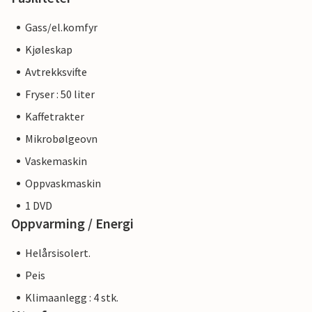
Gass/el.komfyr
Kjøleskap
Avtrekksvifte
Fryser : 50 liter
Kaffetrakter
Mikrobølgeovn
Vaskemaskin
Oppvaskmaskin
1 DVD
Oppvarming / Energi
Helårsisolert.
Peis
Klimaanlegg : 4 stk.