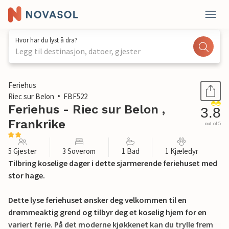
Hvor har du lyst å dra?
Legg til destinasjon, datoer, gjester
1 / 21
Feriehus
Riec sur Belon
FBF522
Feriehus - Riec sur Belon ,
3.8
Frankrike
out of 5
5 Gjester
3 Soverom
1 Bad
1 Kjæledyr
Tilbring koselige dager i dette sjarmerende feriehuset med
stor hage.
Dette lyse feriehuset ønsker deg velkommen til en
drømmeaktig grend og tilbyr deg et koselig hjem for en
variert ferie. På det moderne kjøkkenet kan du trylle frem