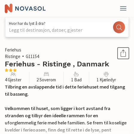
Hvor har du lyst å dra?
Legg til destinasjon, datoer, gjester
1 / 23
Feriehus
Ristinge
G11154
Feriehus - Ristinge , Danmark
4 Gjester
2 Soverom
1 Bad
1 Kjæledyr
Tilbring en avslappende tid i dette feriehuset med tilgang
til basseng.
Velkommen til huset, som ligger i kort avstand fra
stranden og tilbyr den ideelle rammen for en
uforglemmelig ferie med hele familien. Se frem til koselige
kvelder i ferieoasen, finn deg til rette i de lyse, pent