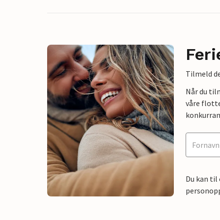
Feri
Tilmeld de
Når du ti
våre flott
konkurran
Du kan til
personoppl