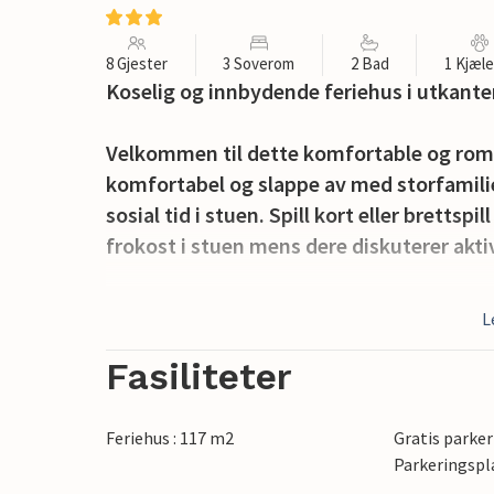
8 Gjester
3 Soverom
2 Bad
1 Kjæl
Koselig og innbydende feriehus i utkante
Velkommen til dette komfortable og roms
komfortabel og slappe av med storfamilie
sosial tid i stuen. Spill kort eller brettspi
frokost i stuen mens dere diskuterer akt
Gå de få meterne til rullesteinstranden 
L
i Sestri Levante. Tilbring hyggelige tim
populære stranden og bare slapp av.
Fasiliteter
Det omkringliggende landskapet innbyr og
på byen og den vakre kysten fra åsene. D
Feriehus : 117 m2
Gratis parker
Portofino og Genova og dra nytte av det v
Parkeringspl