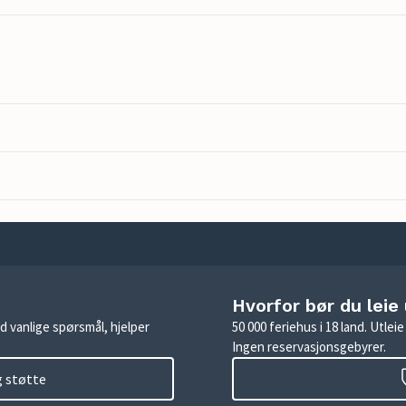
Hvorfor bør du leie
d vanlige spørsmål, hjelper
50 000 feriehus i 18 land. Utle
Ingen reservasjonsgebyrer.
g støtte