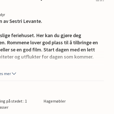
out of 5
edyr
n av Sestri Levante.
lige feriehuset. Her kan du gjøre deg
n. Rommene lover god plass til å tilbringe en
ll eller se en god film. Start dagen med en lett
iviteter og utflukter for dagen som kommer.
og nyt den vakre utsikten over strandpanoramaet
es mer
er med svømming, snorkling og soling på den
så til vakre fotturer. Gå langs kysten og se ned
u kan planlegge dagsturer til for eksempel
ing på stedet : 1
Hagemøbler
arierte kulturelle og gastronomiske tilbudet.
asser