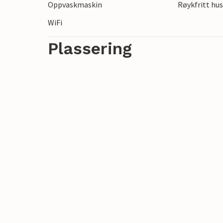
Oppvaskmaskin
Røykfritt hu
Gled deg til en uforglemmelig ferie i Bella 
WiFi
Plassering