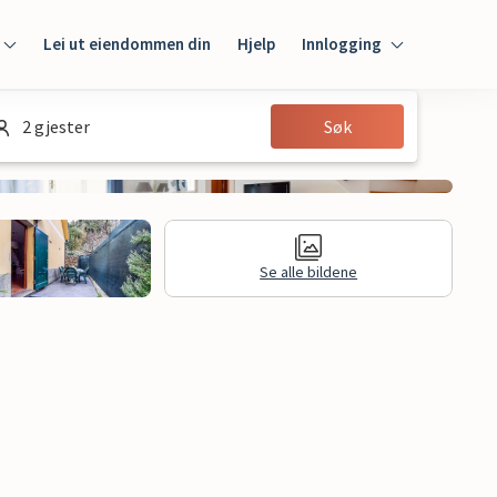
Lei ut eiendommen din
Hjelp
Innlogging
Innlogging
2 gjester
Søk
Gjest
Huseier
Se alle bildene
Juridisk informasjon