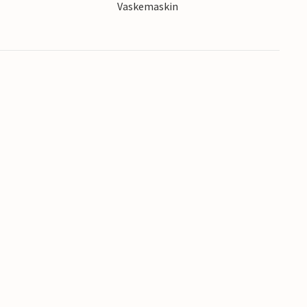
s
Vaskemaskin
Italia!