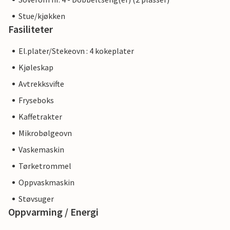
Stue/kjøkken
Fasiliteter
El.plater/Stekeovn : 4 kokeplater
Kjøleskap
Avtrekksvifte
Fryseboks
Kaffetrakter
Mikrobølgeovn
Vaskemaskin
Tørketrommel
Oppvaskmaskin
Støvsuger
Oppvarming / Energi