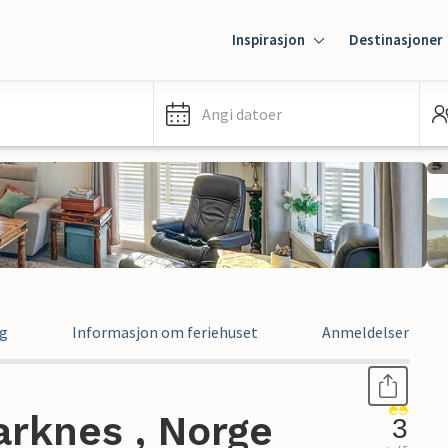
Inspirasjon
Destinasjoner
Angi datoer
ng
Informasjon om feriehuset
Anmeldelser
arknes , Norge
3