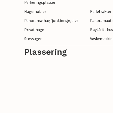
Parkeringsplasser
et besøk til de gamle fiskeværene kan s
Hagemøbler
Kaffetrakter
Panorama(hav,fjord,innsjø,elv)
Panoramautsi
Privat hage
Røykfritt hu
Støvsuger
Vaskemaskin
Plassering