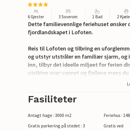
6 Gjester
3 Soverom
1 Bad
2 Kjæl
Dette familievennlige feriehuset ønsker
fjordlandskapet i Lofoten.
Reis til Lofoten og tilbring en uforglemm
og utstyr utstråler en familiær sjarm, 
inn, tilbyr det ideelle miljøet for ferien d
utsikten over vannet og fjellene mens du 
den store solterrassen, hvor du kan se 
L
neste aktiviteter.
Fasiliteter
Det vakre landskapet i Lofoten innbyr til
utendørsaktiviteter. Gled deg til fisketu
Anlagt hage : 3000 m2
Feriehus : 14
Stokmarknes. Der kan du lære om histori
Gratis parkering på stedet : 3
Gratis ved
grunnlagt her. Andre museer og attraksjo