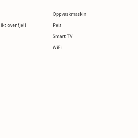
tå på programmet.
Oppvaskmaskin
kt over fjell
Peis
s
Smart TV
WiFi