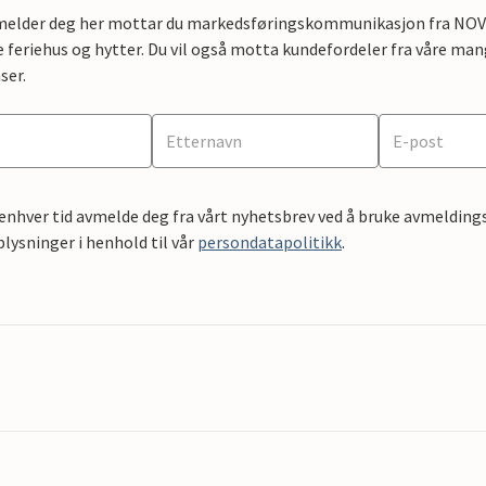
lmelder deg her mottar du markedsføringskommunikasjon fra NOVAS
e feriehus og hytter. Du vil også motta kundefordeler fra våre mang
ser.
 enhver tid avmelde deg fra vårt nyhetsbrev ved å bruke avmeldings
ysninger i henhold til vår
persondatapolitikk
.