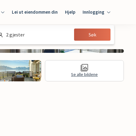
Lei ut eiendommen din
Hjelp
Innlogging
Innlogging
2 gjester
Søk
Gjest
Huseier
Se alle bildene