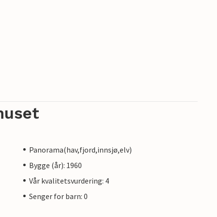
huset
Panorama(hav,fjord,innsjø,elv)
Bygge (år): 1960
Vår kvalitetsvurdering: 4
Senger for barn: 0