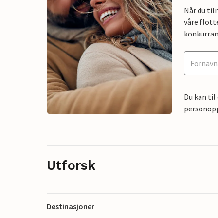
Når du ti
våre flott
konkurran
Du kan til
personoppl
Utforsk
Destinasjoner