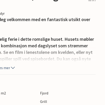
out of 5
edyr
 deg velkommen med en fantastisk utsikt over
elig ferie i dette romslige huset. Husets møbler
og i kombinasjon med dagslyset som strømmer
in. Se en film i lenestolene om kvelden, eller nyt
spiller spill ved spisebordet. Du kan også nyte
på solnedgangen om kvelden og planlegge dine
es mer
 fjellturer, båtturer og mange andre
rer, og ikke nøl med å besøke Hurtigrutemuseet i
8 m2
Fjord
en til denne berømte kystruten, som ble
Grill
ner som hvalsafari, Andøya Space Center eller