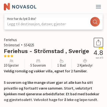
Hvor har du lyst å dra?
Legg til destinasjon, datoer, gjester
1 / 23
Feriehus
Strömstad
S54225
Feriehus - Strömstad , Sverige
4.8
out of 5
10 Gjester
5 Soverom
1 Bad
2 Kjæledyr
Veldig romslig og vakker villa, egnet for 2 familier.
5 soverom og like mange stuer gjør at alle kan ha sitt
privatliv og fortsatt være sammen. Stort, velutstyrt
kjøkken med sjenerøse arbeidsflater. Et bad med badekar
og gjestetoalett. Velvokst hage for å leke og løpe rundt.