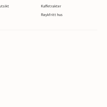
utsikt
Kaffetrakter
Røykfritt hus
ker natur.