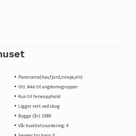
huset
Panorama(hav,fjord,innsjø,elv)
Utl. ikke til ungdomsgrupper
Kun til ferieopphold
Ligger rett ved skog
Bygge (år): 1980
Vår kvalitetsvurdering: 4
Senger for barn: 0