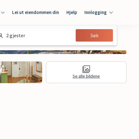
Lei ut eiendommen din
Hjelp
Innlogging
Innlogging
2 gjester
Søk
Gjest
Huseier
Se alle bildene