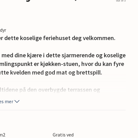
out of 5
edyr
r dette koselige feriehuset deg velkommen.
med dine kjære i dette sjarmerende og koselige
amlingspunkt er kjøkken-stuen, hvor du kan fyre
utte kvelden med god mat og brettspill.
tidene på den overbygde terrassen og
mange vakre strender rundt vannet. På turene
es mer
dem i måltidene dine. Du kan også leie kanoer
 under hytta. Rundt hytta kan du se ekorn og
rådal, hvor du kan stå på ski og suse ned de
 m2
Gratis ved