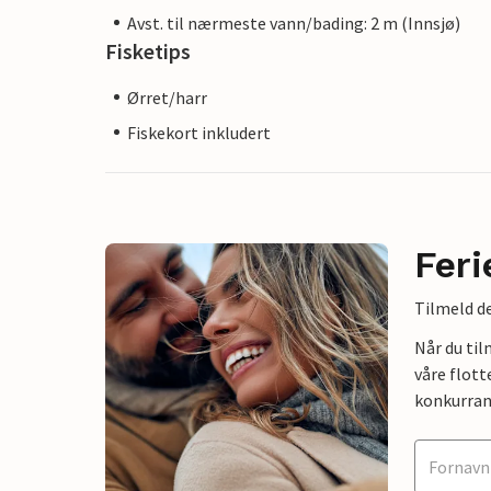
Avst. til nærmeste vann/bading: 2 m (Innsjø)
Fisketips
Ørret/harr
Fiskekort inkludert
Feri
Tilmeld de
Når du ti
våre flott
konkurran