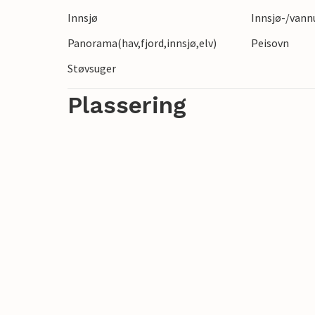
mange flotte bakkene.
Innsjø
Innsjø-/vann
Panorama(hav,fjord,innsjø,elv)
Peisovn
Tilbring en avslappende familieferie i vak
Støvsuger
Plassering