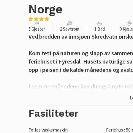
Norge
5 Gjester
2 Soverom
1 Bad
0 Kjæl
Ved bredden av innsjøen Skredvatn ønske
Kom tett på naturen og slapp av sammen 
feriehuset i Fyresdal. Husets naturlige s
opp i peisen i de kalde månedene og avsl
I sommermånedene kan du også nyte mål
diskutere dagens aktiviteter. Du finner 
L
dine kan du plukke bær og sopp og bruke 
og robåter. Her kan du bade og fiske rett
Fasiliteter
fugler.
Om vinteren tar en kort kjøretur deg til V
Felles vaskemaskin
Feriehus : 50