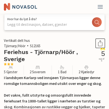
Hvor har du lyst å dra?
Legg til destinasjon, datoer, gjester
1 / 24
Vertikalt delt hus
Tjörnarp/Höör
S12165
Feriehus - Tjörnarp/Höör ,
5
Sverige
out of
5
5 Gjester
2 Soverom
1 Bad
2 Kjæledyr
I landsbyen Karlarp ved innsjøen Tjörnarpas ligger denne
romslige tomannsboligen med utsikt over enger og skog.
Det vakre, fullt utstyrte og omsorgsfullt innredede
feriehuset fra 1800-tallet ligger i nærheten av turstier og
skog. Kombinasjonen av rustikke vegger og bjelker, tapeter