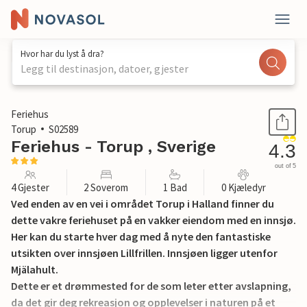
Hvor har du lyst å dra?
Legg til destinasjon, datoer, gjester
1 / 13
Feriehus
Torup
S02589
Feriehus - Torup , Sverige
4.3
out of 5
4 Gjester
2 Soverom
1 Bad
0 Kjæledyr
Ved enden av en vei i området Torup i Halland finner du
dette vakre feriehuset på en vakker eiendom med en innsjø.
Her kan du starte hver dag med å nyte den fantastiske
utsikten over innsjøen Lillfrillen. Innsjøen ligger utenfor
Mjälahult.
Dette er et drømmested for de som leter etter avslapning,
da det gir deg rekreasjon og opplevelser i naturen på et