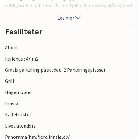
veldig individuelt sted. Ta med piknikkurven og slå deg ned
på brygga ved innsjøen med en matbit mens du nyter
Les mer
utsikten og roen.
Du kan også ta vakre turer gjennom naturen, bade i
Fasiliteter
innsjøen eller ta en tur med båten, som er inkludert i
leieprisen. Du kan også fiske i innsjøen.
Alpint
Feriehus : 47 m2
Gratis parkering på stedet : 2 Parkeringsplasser
Grill
Hagemøbler
Innsjø
Kaffetrakter
Livet utendørs
Panorama(hav,fjord,innsjø,elv)