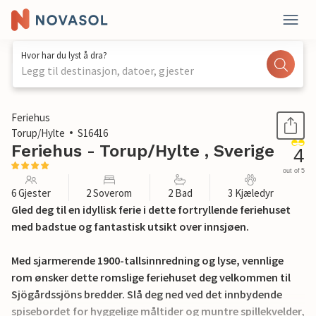
Hvor har du lyst å dra?
Legg til destinasjon, datoer, gjester
1 / 28
Feriehus
Torup/Hylte
S16416
Feriehus - Torup/Hylte , Sverige
4
out of 5
6 Gjester
2 Soverom
2 Bad
3 Kjæledyr
Gled deg til en idyllisk ferie i dette fortryllende feriehuset
med badstue og fantastisk utsikt over innsjøen.
Med sjarmerende 1900-tallsinnredning og lyse, vennlige
rom ønsker dette romslige feriehuset deg velkommen til
Sjögårdssjöns bredder. Slå deg ned ved det innbydende
spisebordet for hyggelige måltider og muntre spillekvelder,