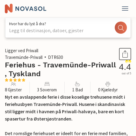
Hvor har du lyst å dra?
Legg til destinasjon, datoer, gjester
1 / 27
Ligger ved Priwall
Travemünde-Priwall
DTR630
Feriehus - Travemünde-Priwall
4.4
, Tyskland
out of 5
8 Gjester
3 Soverom
1 Bad
0 Kjæledyr
Nyt en avslappende ferie i disse koselige trehusene midt i
feriehusbyen Travemünde-Priwall. Husene i skandinavisk
stil ligger midt i havnen på Priwall-halvøya, bare en kort
spasertur fra Østersjøstranden.
Det romslige feriehuset er ideelt for en ferie med familien,