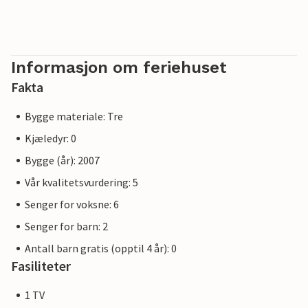
Noen av bildene kan være eksempler på identiske hus.
Fargen på innredningen og huset kan variere.
Andre eiendommer i denne delen av feriebyen: DTR601- 660
Informasjon om feriehuset
Fakta
Bygge materiale: Tre
Kjæledyr: 0
Bygge (år): 2007
Vår kvalitetsvurdering: 5
Senger for voksne: 6
Senger for barn: 2
Antall barn gratis (opptil 4 år): 0
Fasiliteter
1 TV