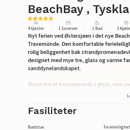
BeachBay , Tyskl
4 Gjester
1 Soverom
1 Bad
2 Kjæl
Nyt ferien ved Østersjøen i det nye Beach
Travemünde. Den komfortable ferieleilighet
rolig beliggenhet bak strandpromenadevil
designet med mye tre, glass og varme far
sanddynelandskapet.
Stuen har et karnappvindu i glass, noe som
gjennomstrømmet av lys. Her finner du o
L
Dette bader ferieleiligheten i et behage
ut på den overbygde terrassen.
Fasiliteter
Kaffeelskere vil finne en Nespresso-mask
Badstue
Ferieleilighe