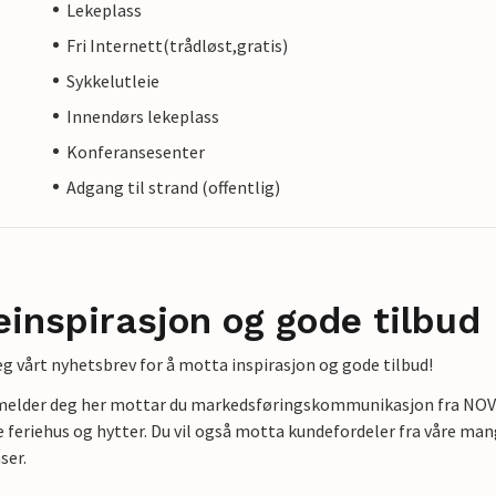
Lekeplass
Fri Internett(trådløst,gratis)
Sykkelutleie
Innendørs lekeplass
Konferansesenter
Adgang til strand (offentlig)
einspirasjon og gode tilbud
g vårt nyhetsbrev for å motta inspirasjon og gode tilbud!
lmelder deg her mottar du markedsføringskommunikasjon fra NOVAS
e feriehus og hytter. Du vil også motta kundefordeler fra våre mang
ser.