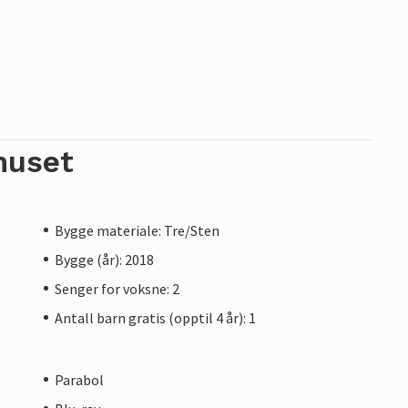
kafeer og en iskrembar på strandpromenaden
asser, et sykkelutleiesenter, Ostseestation
umsskipet Passat for hele familien.
øy mellom Østersjøen og Trave øst i Schleswig-
 1226. Strand, bading, vannsport og eventyr rett
huset
innkvartering. Innredningen er sammenlignbar,
Bygge materiale: Tre/Sten
g kan variere.
Bygge (år): 2018
163-172
Senger for voksne: 2
Antall barn gratis (opptil 4 år): 1
Parabol