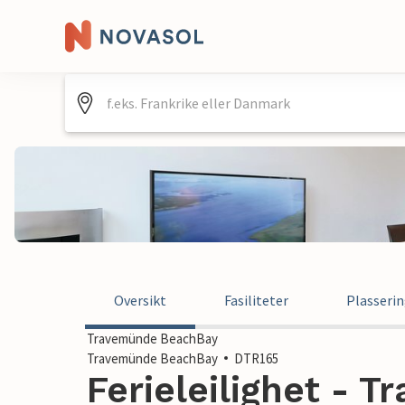
Oversikt
Fasiliteter
Plasseri
Travemünde BeachBay
Travemünde BeachBay
DTR165
Ferieleilighet - 