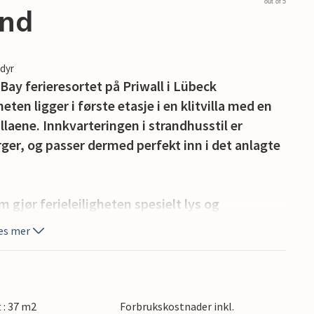
out of 5
and
edyr
Bay ferieresortet på Priwall i Lübeck
en ligger i første etasje i en klitvilla med en
laene. Innkvarteringen i strandhusstil er
ger, og passer dermed perfekt inn i det anlagte
 gjør ferieleiligheten spesielt lys og
gså kjøkkenkrok, sovesofa og bioetanolpeis.
es mer
lig lys. Fra det separate soverommet kommer du
in på kjøkkenet (ta med egne kapsler), samt en
t : 37 m2
Forbrukskostnader inkl.