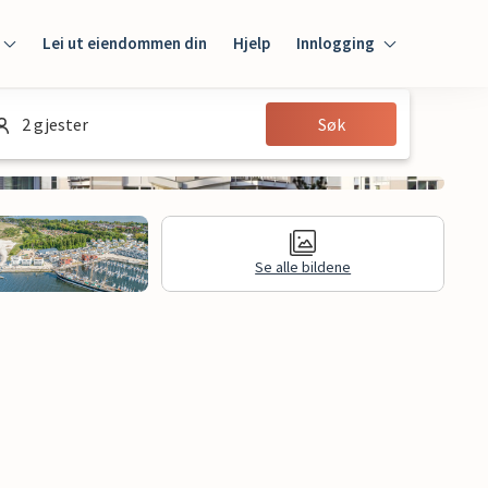
Lei ut eiendommen din
Hjelp
Innlogging
Innlogging
2 gjester
Søk
Gjest
Huseier
Se alle bildene