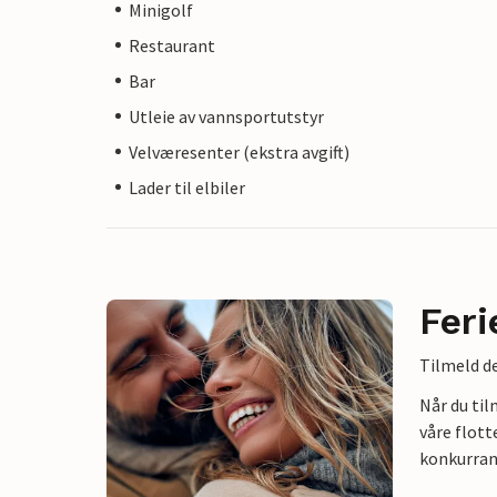
Minigolf
Restaurant
Bar
Utleie av vannsportutstyr
Velværesenter (ekstra avgift)
Lader til elbiler
Feri
Tilmeld de
Når du ti
våre flott
konkurran