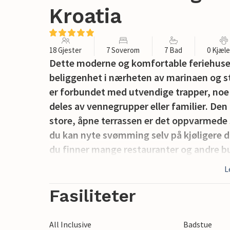
Kroatia
18 Gjester
7 Soverom
7 Bad
0 Kjæl
Dette moderne og komfortable feriehus
beliggenhet i nærheten av marinaen og 
er forbundet med utvendige trapper, noe 
deles av vennegrupper eller familier. Den
store, åpne terrassen er det oppvarme
du kan nyte svømming selv på kjøligere d
du finner mange restauranter og andre but
av huset. I byene Trogir og Split vil ønske
L
annet kan du bli kjent med den rike kultur
bruk sammen med CDF972 og CDF075. Frok
Fasiliteter
med utleier.
All Inclusive
Badstue