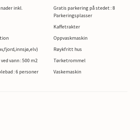
nader inkl.
Gratis parkering på stedet : 8
Parkeringsplasser
Kaffetrakter
ction
Oppvaskmaskin
,fjord,innsjø,elv)
Røykfritt hus
 ved vann : 500 m2
Tørketrommel
lebad : 6 personer
Vaskemaskin