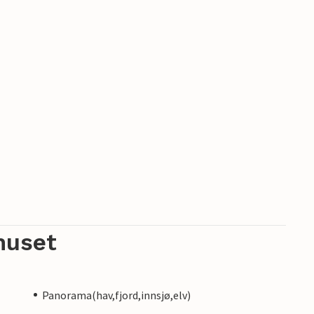
huset
Panorama(hav,fjord,innsjø,elv)