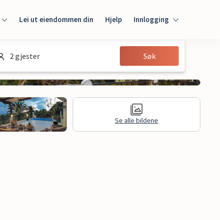
Lei ut eiendommen din
Hjelp
Innlogging
Innlogging
2 gjester
Søk
Gjest
Huseier
Se alle bildene