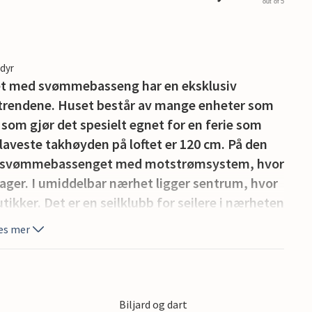
out of 5
edyr
et med svømmebasseng har en eksklusiv
strendene. Huset består av mange enheter som
som gjør det spesielt egnet for en ferie som
 laveste takhøyden på loftet er 120 cm. På den
de svømmebassenget med motstrømsystem, hvor
ager. I umiddelbar nærhet ligger sentrum, hvor
ikker. Det er en seilklubb for seilere i nærheten
ne til selv de mest krevende bli oppfylt, blant
es mer
en. Sykler, SUP og kajakk er tilgjengelig for
ost med ekstra betaling kan ordnes på stedet
Biljard og dart