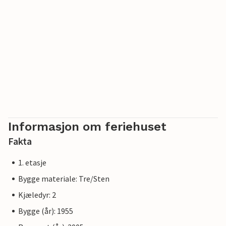
Den vennlige eieren, som snakker engelsk, fransk og
spansk, svarer gjerne på spørsmål du måtte ha.
Brødservice er tilgjengelig på forespørsel.
Informasjon om feriehuset
Fakta
1. etasje
Bygge materiale: Tre/Sten
Kjæledyr: 2
Bygge (år): 1955