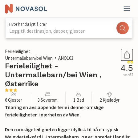
Hvor har du lyst å dra?
Legg til destinasjon, datoer, gjester
1 / 18
Ferieleilighet
Untermallebarn/bei Wien
ANO103
Ferieleilighet -
4.5
Untermallebarn/bei Wien ,
out of 5
Østerrike
6 Gjester
3 Soverom
1 Bad
2 Kjæledyr
Tilbring en avslappende ferie i denne romslige
ferieleiligheten i nærheten av Wien.
Den romslige leiligheten ligger idyllisk til på en typisk
Weinviertel-gård i Untermallebarn, og er innredet i landlig