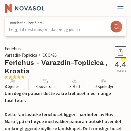
Hvor har du lyst å dra?
Legg til destinasjon, datoer, gjester
1 / 43
Feriehus
Varazdin-Toplicica
CCC426
Feriehus - Varazdin-Toplicica ,
4.4
Kroatia
out of 5
8 Gjester
3 Soverom
3 Bad
0 Kjæledyr
Unn deg en pause i dette vakre trehuset med mange
fasiliteter.
Dette fantastiske feriehuset ligger i nærheten av Novi
Marof, på en høyde med vakker panoramautsikt over det
omkringliggende idylliske landskapet. Det romslige huset