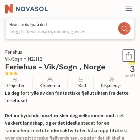
Hvor har du lyst å dra?
Legg til destinasjon, datoer, gjester
1 / 21
Feriehus
Vik/Sogn
N21112
Feriehus - Vik/Sogn , Norge
3
out of 5
10 Gjester
3 Soverom
1 Bad
0 Kjæledyr
La deg fortrylle av den fantastiske fjellutsikten fra dette
feriehuset.
Det innbydende huset ønsker deg velkommen midt i et
vakkert landskap, og er det ideelle stedet for en
familieferie med utendørsaktiviteter. Våkn opp til utsikt
over den pittoreske fjellverdenen, og gjør det skikkelig