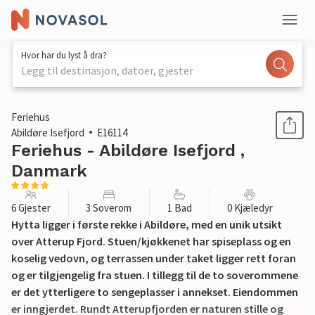
Hvor har du lyst å dra?
Legg til destinasjon, datoer, gjester
1 / 18
Feriehus
Abildøre Isefjord
E16114
Feriehus - Abildøre Isefjord ,
Danmark
6 Gjester
3 Soverom
1 Bad
0 Kjæledyr
Hytta ligger i første rekke i Abildøre, med en unik utsikt
over Atterup Fjord. Stuen/kjøkkenet har spiseplass og en
koselig vedovn, og terrassen under taket ligger rett foran
og er tilgjengelig fra stuen. I tillegg til de to soverommene
er det ytterligere to sengeplasser i annekset. Eiendommen
er inngjerdet. Rundt Atterupfjorden er naturen stille og