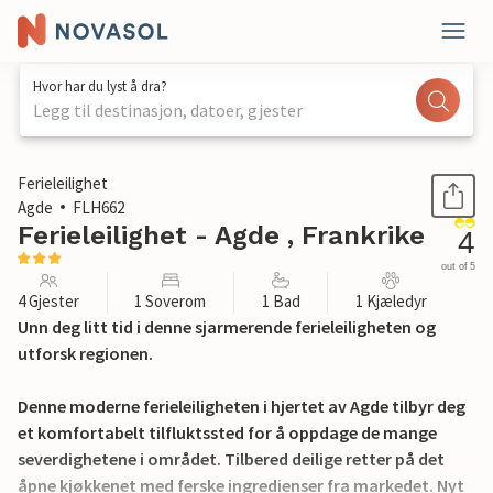
Hvor har du lyst å dra?
Legg til destinasjon, datoer, gjester
1 / 23
Ferieleilighet
Agde
FLH662
Ferieleilighet - Agde , Frankrike
4
out of 5
4 Gjester
1 Soverom
1 Bad
1 Kjæledyr
Unn deg litt tid i denne sjarmerende ferieleiligheten og
utforsk regionen.
Denne moderne ferieleiligheten i hjertet av Agde tilbyr deg
et komfortabelt tilfluktssted for å oppdage de mange
severdighetene i området. Tilbered deilige retter på det
åpne kjøkkenet med ferske ingredienser fra markedet. Nyt