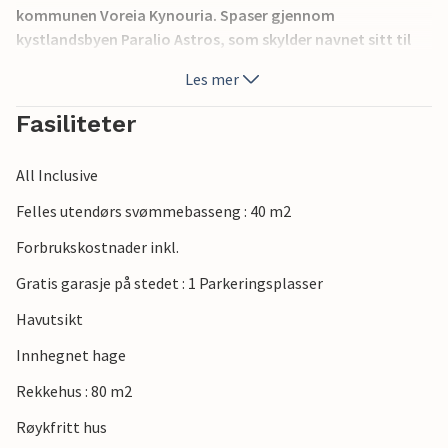
kommunen Voreia Kynouria. Spaser gjennom
kystlandsbyen Paralio Astros, som skylder navnet sitt til
den stjerneformede bakken ved siden av havnen. Et slott
Les mer
ligger på toppen av bakken, og en fantastisk utsikt venter
på deg.
Fasiliteter
All Inclusive
Felles utendørs svømmebasseng : 40 m2
Forbrukskostnader inkl.
Gratis garasje på stedet : 1 Parkeringsplasser
Havutsikt
Innhegnet hage
Rekkehus : 80 m2
Røykfritt hus