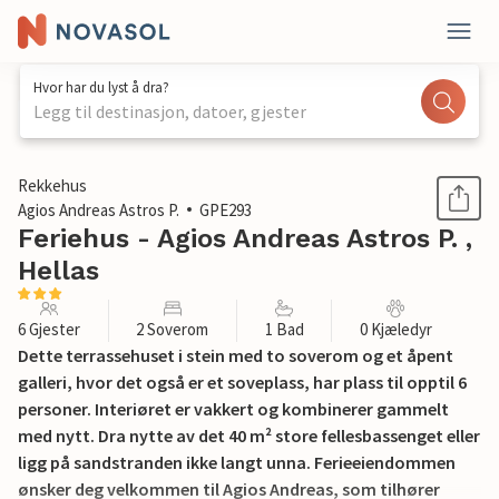
Hvor har du lyst å dra?
Legg til destinasjon, datoer, gjester
1 / 20
Rekkehus
Agios Andreas Astros P.
GPE293
Feriehus - Agios Andreas Astros P. ,
Hellas
6 Gjester
2 Soverom
1 Bad
0 Kjæledyr
Dette terrassehuset i stein med to soverom og et åpent
galleri, hvor det også er et soveplass, har plass til opptil 6
personer. Interiøret er vakkert og kombinerer gammelt
med nytt. Dra nytte av det 40 m² store fellesbassenget eller
ligg på sandstranden ikke langt unna. Ferieeiendommen
ønsker deg velkommen til Agios Andreas, som tilhører